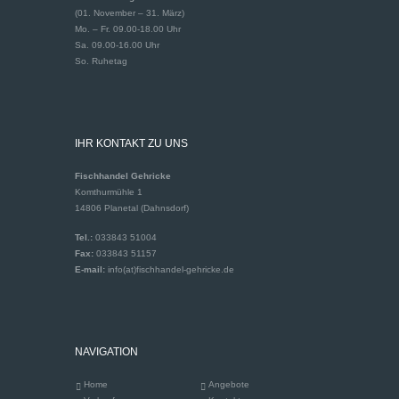
(01. November – 31. März)
Mo. – Fr. 09.00-18.00 Uhr
Sa. 09.00-16.00 Uhr
So. Ruhetag
IHR KONTAKT ZU UNS
Fischhandel Gehricke
Komthurmühle 1
14806 Planetal (Dahnsdorf)
Tel.:
033843 51004
Fax:
033843 51157
E-mail:
info(at)fischhandel-gehricke.de
NAVIGATION
Home
Angebote