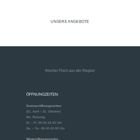
Fischplatte.
UNSERE ANGEBOTE
frischer Fisch aus der Region
ÖFFNUNGZEITEN:
Sommeröffnungszeiten
(01. April – 31. Oktober)
Mo. Ruhetag
Di. – Fr. 09.00-18.00 Uhr
Sa. – So. 09.00-16.00 Uhr
Winteröffnungszeiten