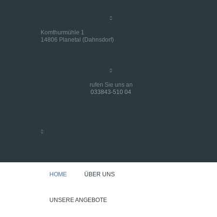
Komthurmühle 1
14806 Planetal (Dahnsdorf)
rufen Sie uns an
033843-510 04
HOME
ÜBER UNS
UNSERE ANGEBOTE