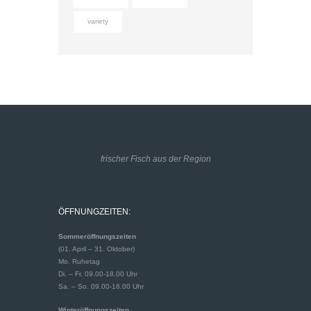
variety
frischer Fisch aus der Region
ÖFFNUNGZEITEN:
Sommeröffnungszeiten
(01. April – 31. Oktober)
Mo. Ruhetag
Di. – Fr. 09.00-18.00 Uhr
Sa. – So. 09.00-16.00 Uhr
Winteröffnungszeiten