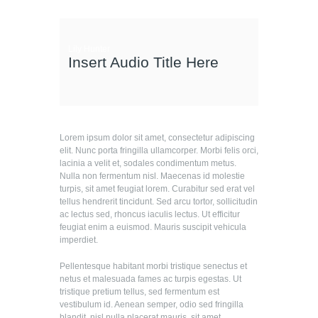
Lily Hunter
Insert Audio Title Here
Lorem ipsum dolor sit amet, consectetur adipiscing
elit. Nunc porta fringilla ullamcorper. Morbi felis orci,
lacinia a velit et, sodales condimentum metus.
Nulla non fermentum nisl. Maecenas id molestie
turpis, sit amet feugiat lorem. Curabitur sed erat vel
tellus hendrerit tincidunt. Sed arcu tortor, sollicitudin
ac lectus sed, rhoncus iaculis lectus. Ut efficitur
feugiat enim a euismod. Mauris suscipit vehicula
imperdiet.
Pellentesque habitant morbi tristique senectus et
netus et malesuada fames ac turpis egestas. Ut
tristique pretium tellus, sed fermentum est
vestibulum id. Aenean semper, odio sed fringilla
blandit, nisl nulla placerat mauris, sit amet