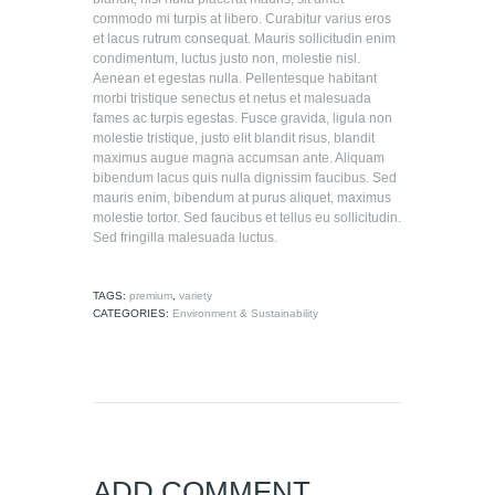
commodo mi turpis at libero. Curabitur varius eros
et lacus rutrum consequat. Mauris sollicitudin enim
condimentum, luctus justo non, molestie nisl.
Aenean et egestas nulla. Pellentesque habitant
morbi tristique senectus et netus et malesuada
fames ac turpis egestas. Fusce gravida, ligula non
molestie tristique, justo elit blandit risus, blandit
maximus augue magna accumsan ante. Aliquam
bibendum lacus quis nulla dignissim faucibus. Sed
mauris enim, bibendum at purus aliquet, maximus
molestie tortor. Sed faucibus et tellus eu sollicitudin.
Sed fringilla malesuada luctus.
TAGS:
premium
,
variety
CATEGORIES:
Environment & Sustainability
ADD COMMENT