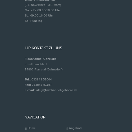
(01. November – 31. März)
Mo. – Fr. 09.00-18.00 Uhr
Sa. 09.00-16.00 Uhr
So. Ruhetag
IHR KONTAKT ZU UNS
Fischhandel Gehricke
Komthurmühle 1
14806 Planetal (Dahnsdorf)
Tel.:
033843 51004
Fax:
033843 51157
E-mail:
info(at)fischhandel-gehricke.de
NAVIGATION
Home
Angebote