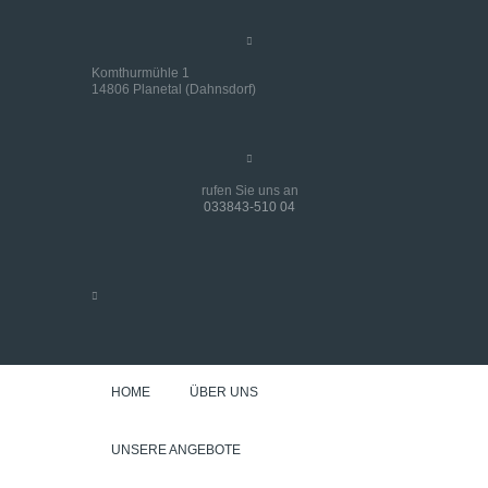
Komthurmühle 1
14806 Planetal (Dahnsdorf)
rufen Sie uns an
033843-510 04
HOME
ÜBER UNS
UNSERE ANGEBOTE