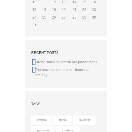
10
11
12
13
14
15
16
17
18
19
20
21
22
23
24
25
26
27
28
29
30
31
RECENT POSTS
Strong sales of lionfish are phenomenal
The new seafood market leader and
strategy
TAGS
catfish
fresh
mussels
premium
products