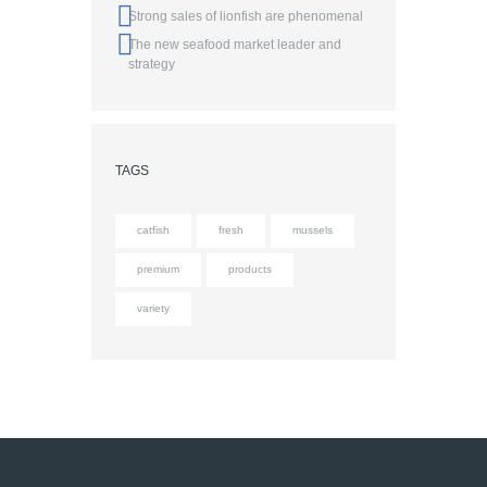
Strong sales of lionfish are phenomenal
The new seafood market leader and
strategy
TAGS
catfish
fresh
mussels
premium
products
variety