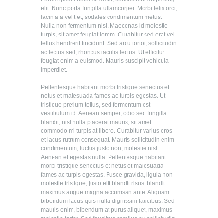
elit. Nunc porta fringilla ullamcorper. Morbi felis orci,
lacinia a velit et, sodales condimentum metus.
Nulla non fermentum nisl. Maecenas id molestie
turpis, sit amet feugiat lorem. Curabitur sed erat vel
tellus hendrerit tincidunt. Sed arcu tortor, sollicitudin
ac lectus sed, rhoncus iaculis lectus. Ut efficitur
feugiat enim a euismod. Mauris suscipit vehicula
imperdiet.
Pellentesque habitant morbi tristique senectus et
netus et malesuada fames ac turpis egestas. Ut
tristique pretium tellus, sed fermentum est
vestibulum id. Aenean semper, odio sed fringilla
blandit, nisl nulla placerat mauris, sit amet
commodo mi turpis at libero. Curabitur varius eros
et lacus rutrum consequat. Mauris sollicitudin enim
condimentum, luctus justo non, molestie nisl.
Aenean et egestas nulla. Pellentesque habitant
morbi tristique senectus et netus et malesuada
fames ac turpis egestas. Fusce gravida, ligula non
molestie tristique, justo elit blandit risus, blandit
maximus augue magna accumsan ante. Aliquam
bibendum lacus quis nulla dignissim faucibus. Sed
mauris enim, bibendum at purus aliquet, maximus