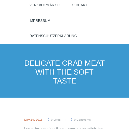
VERKAUF/MÄRKTE
KONTAKT
IMPRESSUM
DATENSCHUTZERKLÄRUNG
DELICATE CRAB MEAT
WITH THE SOFT
TASTE
May 24, 2016
0
Likes
0
Comments
Lorem ipsum dolor sit amet, consectetur adipiscing