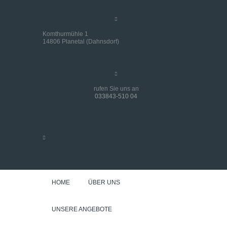
Komthurmühle 1
14806 Planetal (Dahnsdorf)
rufen Sie uns an
033843-510 04
HOME
ÜBER UNS
UNSERE ANGEBOTE