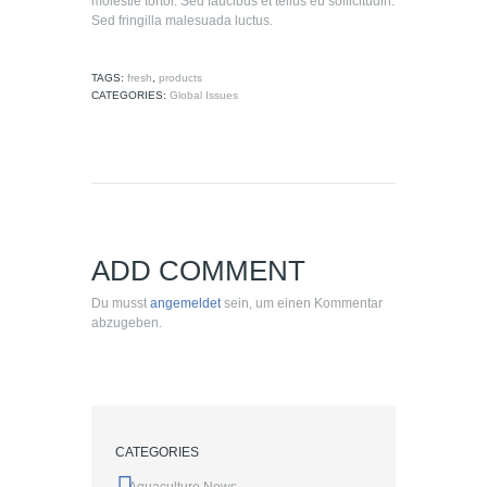
molestie tortor. Sed faucibus et tellus eu sollicitudin.
Sed fringilla malesuada luctus.
TAGS:
fresh
,
products
CATEGORIES:
Global Issues
ADD COMMENT
Du musst
angemeldet
sein, um einen Kommentar
abzugeben.
CATEGORIES
Aquaculture News